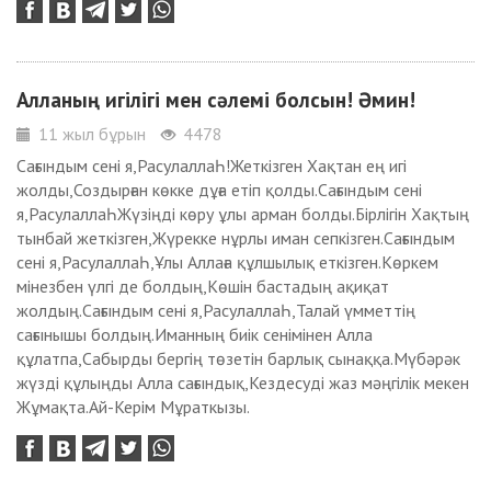
Алланың игілігі мен сәлемі болсын! Әмин!
11 жыл бұрын
4478
Сағындым сені я,РасулаллаҺ!Жеткізген Хақтан ең игі
жолды,Создырған көкке дұға етіп қолды.Сағындым сені
я,РасулаллаҺЖүзіңді көру ұлы арман болды.Бірлігін Хақтың
тынбай жеткізген,Жүрекке нұрлы иман сепкізген.Сағындым
сені я,РасулаллаҺ,Ұлы Аллаға құлшылық еткізген.Көркем
мінезбен үлгі де болдың,Көшін бастадың ақиқат
жолдың.Сағындым сені я,РасулаллаҺ,Талай үмметтің
сағынышы болдың.Иманның биік сенімінен Алла
құлатпа,Сабырды бергің төзетін барлық сынаққа.Мүбәрәк
жүзді құлыңды Алла сағындық,Кездесуді жаз мәңгілік мекен
Жұмақта.Ай-Керім Мұраткызы.