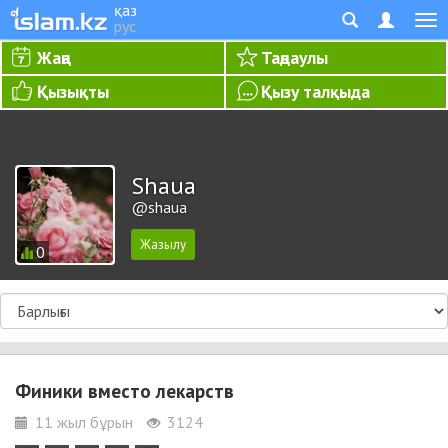
қаз
рус
Жаңа
Таңдаулы
Қызықты
Қызу талқыда
Shaua
@shaua
0
Финики вместо лекарств
11 жыл бұрын
3124