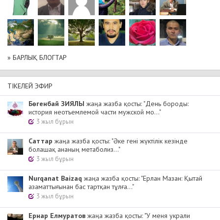
» БАРЛЫҚ БЛОГТАР
ТІКЕЛЕЙ ЭФИР
Бөгенбай ЗИЯЛЫ
жаңа жазба қосты: "День бороды:
история неотъемлемой части мужской мо..."
3 жыл бұрын
Cаттар
жаңа жазба қосты: "Әке гені жүктілік кезінде
болашақ ананың метаболиз..."
3 жыл бұрын
Nurqanat Baizaq
жаңа жазба қосты: "Ерлан Мазан: Қытай
азаматтығынан бас тартқан тұлға..."
3 жыл бұрын
Ернар Елмуратов
жаңа жазба қосты: "У меня украли