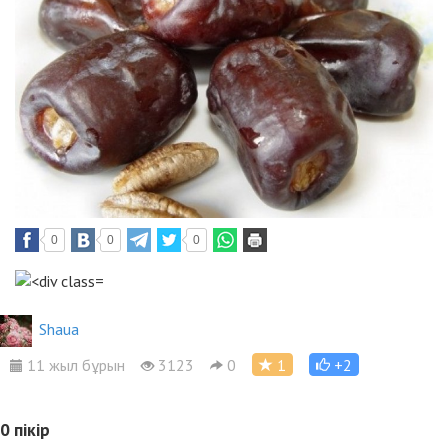
0
0
0
Shaua
11 жыл бұрын
3123
0
1
+2
0
пікір