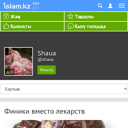
қаз
рус
Жаңа
Таңдаулы
Қызықты
Қызу талқыда
Shaua
@shaua
0
Финики вместо лекарств