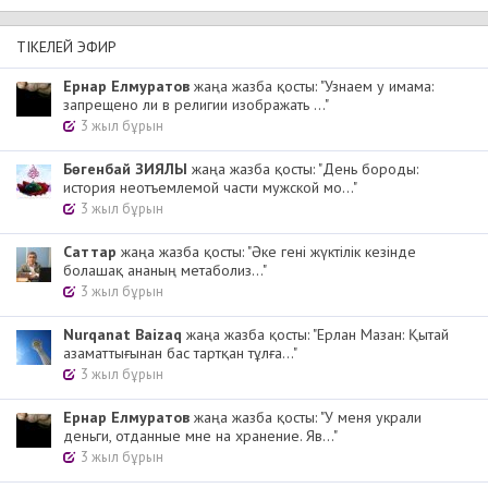
ТІКЕЛЕЙ ЭФИР
Ернар Елмуратов
жаңа жазба қосты: "Узнаем у имама:
запрещено ли в религии изображать ..."
3 жыл бұрын
Бөгенбай ЗИЯЛЫ
жаңа жазба қосты: "День бороды:
история неотъемлемой части мужской мо..."
3 жыл бұрын
Cаттар
жаңа жазба қосты: "Әке гені жүктілік кезінде
болашақ ананың метаболиз..."
3 жыл бұрын
Nurqanat Baizaq
жаңа жазба қосты: "Ерлан Мазан: Қытай
азаматтығынан бас тартқан тұлға..."
3 жыл бұрын
Ернар Елмуратов
жаңа жазба қосты: "У меня украли
деньги, отданные мне на хранение. Яв..."
3 жыл бұрын