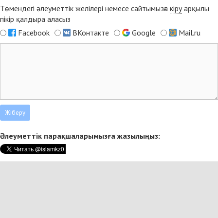
Төмендегі әлеуметтік желілері немесе сайтымызға
кіру
арқылы
пікір қалдыра аласыз
Facebook
ВКонтакте
Google
Mail.ru
Әлеуметтік парақшаларымызға жазылыңыз: